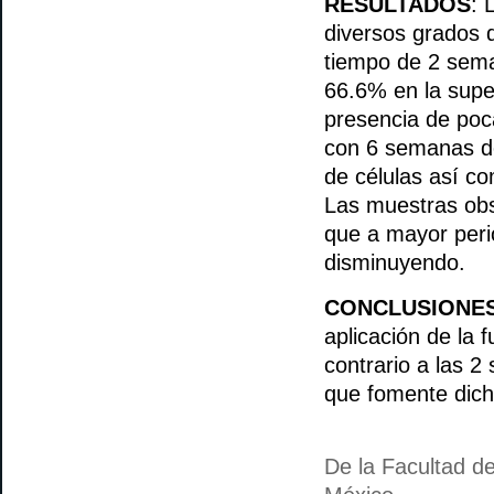
RESULTADOS
: 
diversos grados 
tiempo de 2 sema
66.6% en la super
presencia de poca
con 6 semanas d
de células así c
Las muestras obs
que a mayor peri
disminuyendo.
CONCLUSIONE
aplicación de la f
contrario a las 
que fomente dic
De la Facultad d