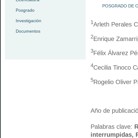
POSGRADO DE 
Posgrado
Investigación
1
Arleth Perales 
Documentos
2
Enrique Zamarri
3
Félix Álvarez Pé
4
Cecilia Tinoco C
5
Rogelio Oliver P
Año de publicaci
Palabras clave:
R
interrumpidas, 