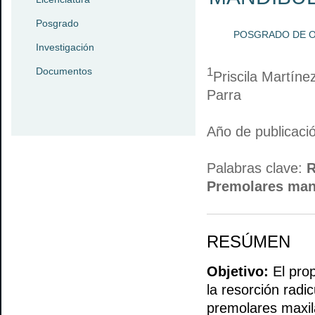
Posgrado
POSGRADO DE 
Investigación
Documentos
1
Priscila Martíne
Parra
Año de publicaci
Palabras clave:
R
Premolares man
RESÚMEN
Objetivo:
El prop
la resorción radi
premolares maxil