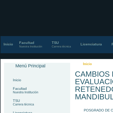
Facultad
TSU
Inicio
Licenciatura
Nuestra Institución
Carrera técnica
Inicio
Menú Principal
CAMBIOS PERIOD
CAMBIOS 
FIJOS MANDIBUL
EVALUACI
Inicio
RETENED
Facultad
Nuestra Institución
MANDIBU
TSU
Carrera técnica
POSGRADO DE 
Licenciatura