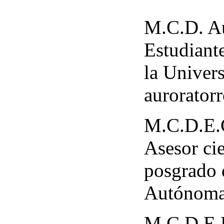
M.C.D. Au
Estudiant
la Univer
aurorator
M.C.D.E.C
Asesor ci
posgrado 
Autónoma
M.C.D.E.P