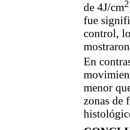
2
de 4J/cm
fue signi
control, l
mostraron
En contra
movimient
menor que
zonas de f
histológi