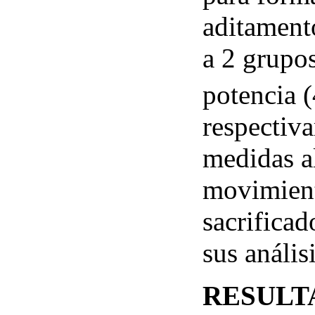
aditamento
a 2 grupos
potencia 
respectiva
medidas al
movimient
sacrificad
sus anális
RESULT