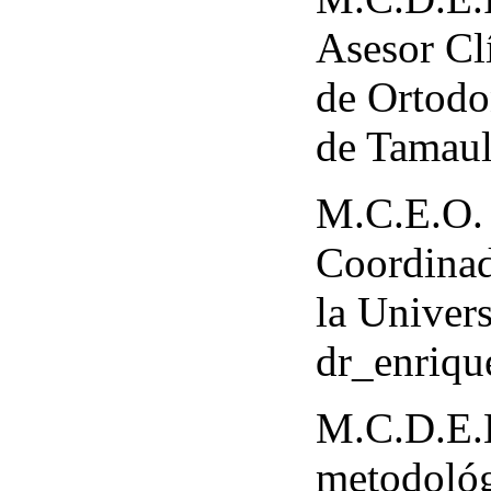
Asesor Cl
de Ortodo
de Tamaul
M.C.E.O. 
Coordinad
la Univer
dr_enriq
M.C.D.E.E
metodológ